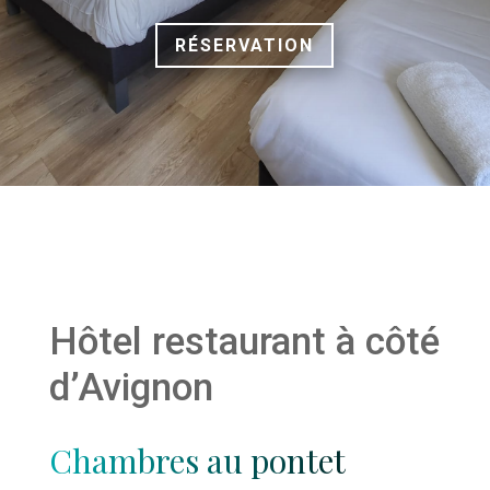
RÉSERVATION
Accueil
Restaurant
/
Bar
Chambres
Hôtel restaurant à côté
Soirée
étape
d’Avignon
Salle
de
séminaire
Chambres au pontet