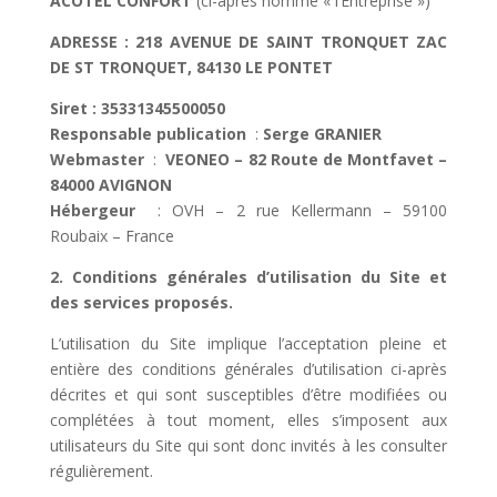
ACOTEL CONFORT
(ci-après nommé « l’Entreprise »)
ADRESSE : 218 AVENUE DE SAINT TRONQUET ZAC
DE ST TRONQUET, 84130 LE PONTET
Siret :
35331345500050
Responsable publication
:
Serge GRANIER
Accueil
Webmaster
:
VEONEO – 82 Route de Montfavet –
Restaurant
84000 AVIGNON
/
Bar
Hébergeur
: OVH – 2 rue Kellermann – 59100
Roubaix – France
Chambres
2. Conditions générales d’utilisation du Site et
Soirée
étape
des services proposés.
Salle
L’utilisation du Site implique l’acceptation pleine et
de
séminaire
entière des conditions générales d’utilisation ci-après
décrites et qui sont susceptibles d’être modifiées ou
complétées à tout moment, elles s’imposent aux
utilisateurs du Site qui sont donc invités à les consulter
régulièrement.