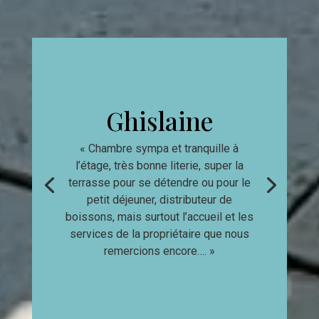
Ghislaine
« Chambre sympa et tranquille à
l’étage, très bonne literie, super la
« Accueil gracieux et chaleureux. Une
terrasse pour se détendre ou pour le
chambre petite mais propre et
petit déjeuner, distributeur de
récemment refaite avec goût. Salle
boissons, mais surtout l’accueil et les
de bain fonctionnelle. Excellent
services de la propriétaire que nous
rapport qualité prix. »
remercions encore…. »