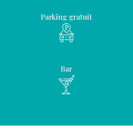
de
séminaire
Parking gratuit
Bar